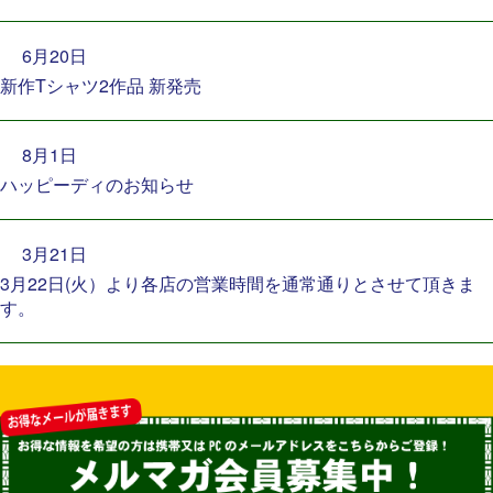
6月20日
新作Tシャツ2作品 新発売
8月1日
ハッピーディのお知らせ
3月21日
3月22日(火）より各店の営業時間を通常通りとさせて頂きま
す。