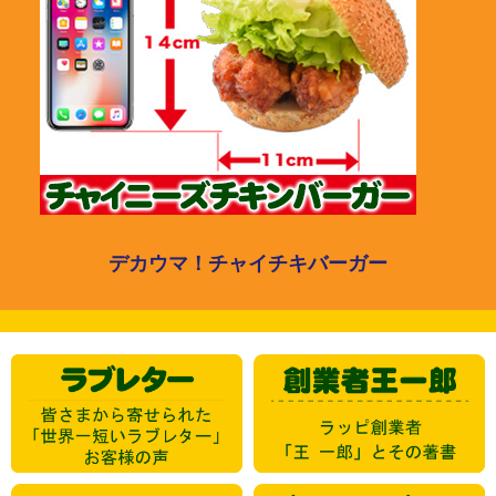
デカウマ！チャイチキバーガー