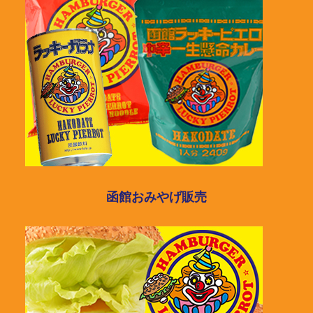
函館おみやげ販売