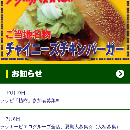
10月19日
ラッピ「植樹」参加者募集!!!
7月8日
ラッキーピエログループ全店、夏期大募集☆（人柄募集）