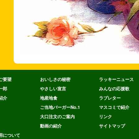
ご要望
おいしさの秘密
ラッキーニュース
一郎
やさしい宣言
みんなの応援歌
紹介
地産地食
ラブレター
ご当地バーガーNo.1
マスコミで紹介
大口注文のご案内
リンク
動画の紹介
サイトマップ
用について