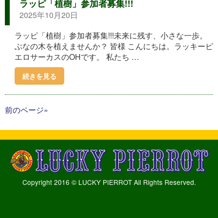
ラッピ「植樹」参加者募集!!!
2025年10月20日
ラッピ「植樹」参加者募集!!!未来に残す、小さな一歩。
ぶなの木を植えませんか？ 皆様 こんにちは。ラッキーピ
エロサーカスのOHです。 私たち …
続きを見る
前のページ»
Copyright 2016 © LUCKY PIERROT All Rights Reserved.