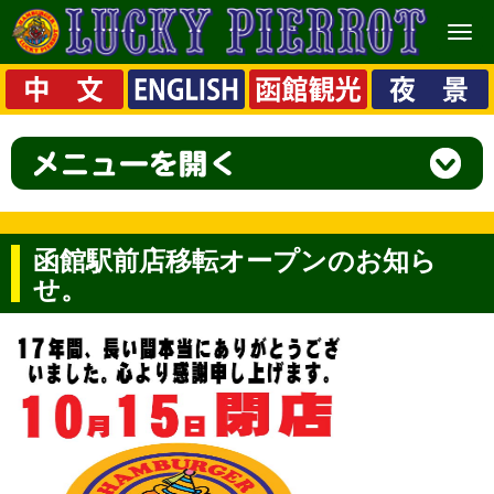
メ
ニ
ュ
ー
函館駅前店移転オープンのお知ら
せ。