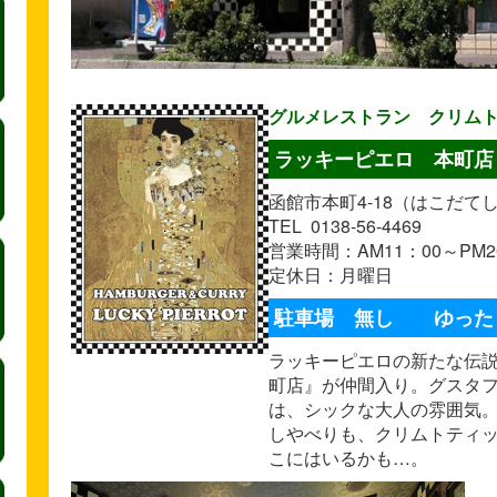
グルメレストラン クリム
ラッキーピエロ 本町店
函館市本町4-18（はこだて
TEL 0138-56-4469
営業時間：AM11：00～PM20
定休日：月曜日
駐車場 無し ゆった
ラッキーピエロの新たな伝
町店』が仲間入り。グスタ
は、シックな大人の雰囲気
しやべりも、クリムトティ
こにはいるかも…。