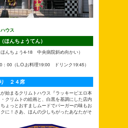
トハウス
（ほんちょうてん）
しほんちょう4-18 中央病院斜め向かい）
：00（L.O.お料理19:00 ドリンク19:45）
り ２４席
説が始まるクリムトハウス『ラッキーピエロ本
フ・クリムトの絵画と、白黒を基調にした店内
。ちょっとおすましムードでパーガーの味もお
ックに！さあ、ほんの少しちがったあなたがそ