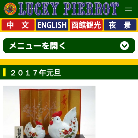
メ
ニ
ュ
ー
２０１７年元旦