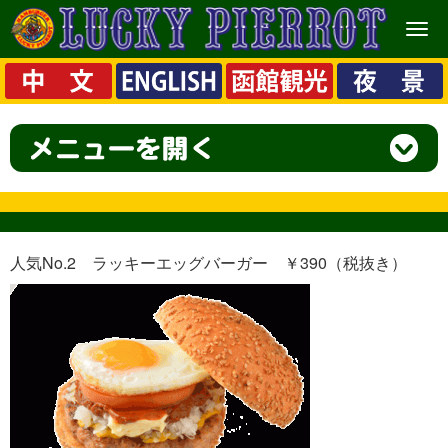
メ
ニ
ュ
ー
人気No.2 ラッキーエッグバーガー ￥390（税抜き）