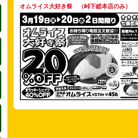
オムライス大好き祭 （峠下総本店のみ）