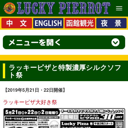
メ
ニ
ュ
ー
ラッキーピザと特製濃厚シルクソフ
ト祭
【2019年5月21日・22日開催】
ラッキーピザ大好き祭