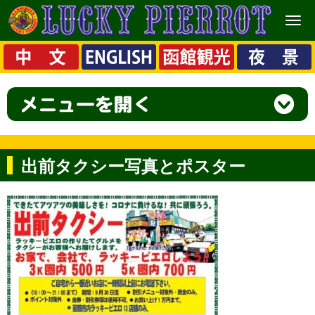
メ
ニ
ュ
ー
出前タクシー写真とポスター