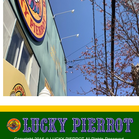
Copyright 2016 © LUCKY PIERROT All Rights Reserved.