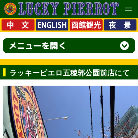
メ
ニ
ュ
ー
ラッキーピエロ五稜郭公園前店にて