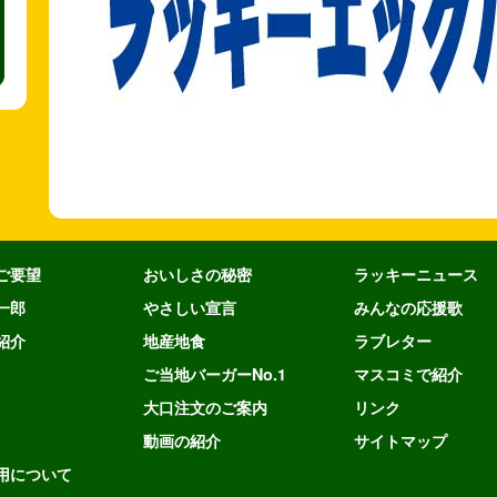
ご要望
おいしさの秘密
ラッキーニュース
一郎
やさしい宣言
みんなの応援歌
紹介
地産地食
ラブレター
ご当地バーガーNo.1
マスコミで紹介
大口注文のご案内
リンク
動画の紹介
サイトマップ
用について