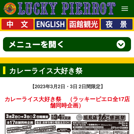
メ
ニ
ュ
ー
カレーライス大好き祭
【2023年3月2日・3日 2日間限定】
カレーライス大好き祭
（ラッキーピエロ全17店
舗同時企画）