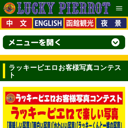
メ
ニ
ュ
ー
ラッキーピエロお客様写真コンテス
ト