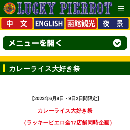
メ
ニ
ュ
ー
カレーライス大好き祭
【2023
年6月8日・9日2日間限定】
カレーライス
大好き祭
（ラッキーピエロ全17店舗同時企画）