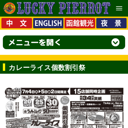
メ
ニ
ュ
ー
カレーライス個数割引祭