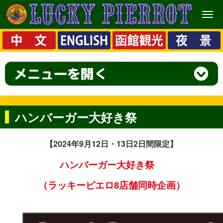
メ
ニ
ュ
ー
ハンバーガー大好き祭
【2024
年9月12日・13日2日間限定】
ハンバーガー大好き祭
（ラッキーピエロ8店舗同時企画）