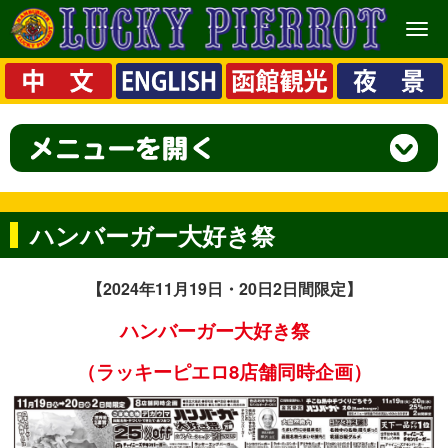
メ
ニ
ュ
ー
ハンバーガー大好き祭
【2024
年11月19日・20日2日間限定】
ハンバーガー大好き祭
（ラッキーピエロ8店舗同時企画）