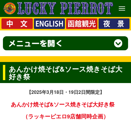
メ
ニ
ュ
ー
あんかけ焼そば&ソース焼きそば大
好き祭
【2025
年3月18日・19日2日間限定】
あんかけ焼そば&ソース焼きそば大好き祭
（ラッキーピエロ9店舗同時企画）