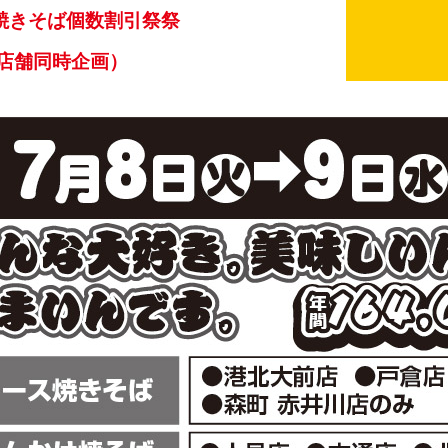
焼きそば個数割引祭
祭
店舗同時企画）