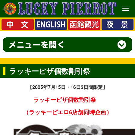
メ
ニ
ュ
ー
ラッキーピザ個数割引祭
【2025
年7月15日・16日2日間限定】
ラッキーピザ個数割引祭
（ラッキーピエロ6店舗同時企画）