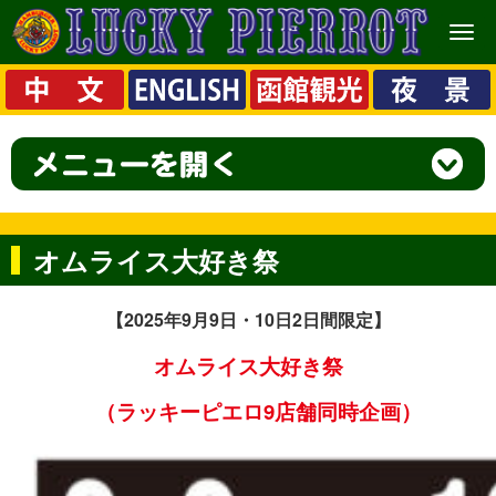
メ
ニ
ュ
ー
オムライス大好き祭
【2025
年9月9日・10日2日間限定】
オムライス大好き
祭
（ラッキーピエロ9店舗同時企画）