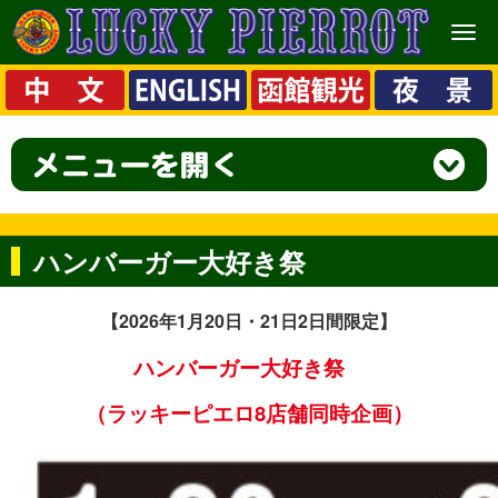
メ
ニ
ュ
ー
ハンバーガー大好き祭
【2026
年1月20日・21日2日間限定】
ハンバーガー大好き
祭
（ラッキーピエロ8店舗同時企画）