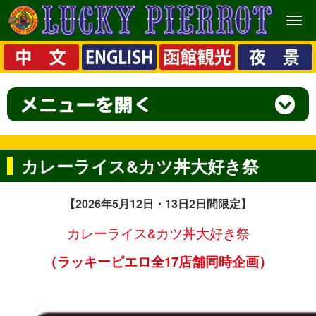
メ
ニ
ュ
ー
カレーライス&カツ丼大好き祭
【2026
年5月12日・13日2日間限定】
カレーライス&カツ丼大好き祭
（ラッキーピエロ全17店舗同時企画）