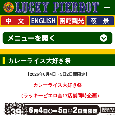
メ
ニ
ュ
ー
カレーライス大好き祭
【2026
年6月4
日・5日2日間限定】
カレーライス大好き祭
（ラッキーピエロ全17店舗同時企画）