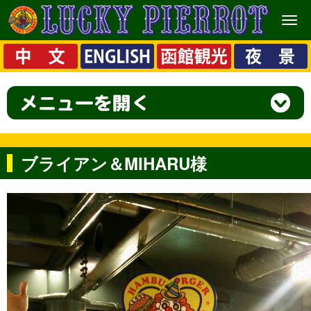
メ
ニ
ュ
ー
ブライアン＆MIHARU様