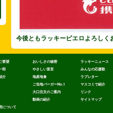
今後ともラッキーピエロよろしく
ご要望
おいしさの秘密
ラッキーニュース
一郎
やさしい宣言
みんなの応援歌
紹介
地産地食
ラブレター
ご当地バーガーNo.1
マスコミで紹介
大口注文のご案内
リンク
動画の紹介
サイトマップ
用について