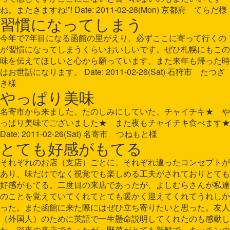
ね。またきますね!”! Date: 2011-02-28(Mon) 京都府 てらだ様
習慣になってしまう
今年で7年目になる函館の里がえり、必ずここに寄って行くの
が習慣になってしまうくらいおいしいです。ぜひ札幌にもこの
味を伝えてほしいと心から願っています。また来年も帰った時
はお世話になります。 Date: 2011-02-26(Sat) 石狩市 たつざ
き様
やっぱり美味
名寄市から来ました。たのしみにしていた、チャイチキ★ や
っぱり美味でございました★ また夜もチャイチキ食べます★
Date: 2011-02-26(Sat) 名寄市 つねもと様
とても好感がもてる
それぞれのお店（支店）ごとに、それぞれ違ったコンセプトが
あり、味だけでなく視覚でも楽しめる工夫がされておりとても
好感がもてる。二度目の来店であったが、よしむらさんが私達
のことを覚えていてくれてとても暖かく迎えてくれてうれしか
った。また函館に来た際にはぜひ立ち寄りたいと思った。友人
（外国人）のために英語で一生懸命説明してくれたのも感動し
た。深夜の来店であったが、野菜がとても新鮮で、キッチンの