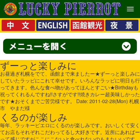
メ
ニ
ュ
ー
ずーっと楽しみに
お昼過ぎ札幌をでて、函館まで来ましたー★ずーっと楽しみに
していたラッピにこれて幸せです。いろんなラッピに明日も行
ってきます。色んな食べ物があってほんとすごい★Birthdayも
祝ってくれるんですね!!さすがです!!焼きカレー超美味しかった
です★おそくまでご苦労様です。 Date: 2011-02-28(Mon) 札幌
市 やまだ様
くるのが楽しみ
毎年、ラッキーピエロにくるのが楽しみです。おいしくて安く
てお店もそれぞれこだわってるし大好きです。近所にあればー
って感じですがここにこないと食べれないのもまたいいです