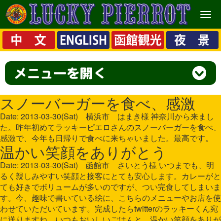
メ
ニ
ュ
ー
スノーバーガーを食べ、感激
Date: 2013-03-30(Sat) 横浜市 はまき様 神奈川から来まし
た。昨年初めてラッキーピエロさんのスノーバーガーを食べ、
感激で、今年も日帰りで食べに来ちゃいました。最高です。
温かい笑顔をありがとう
Date: 2013-03-30(Sat) 函館市 さいとう様 いつまでも、明
るく親しみやすい笑顔と接客にとても安心します。カレーがと
ても好きでボリュームが多いのですが、つい完食してしまいま
す。今、趣味で書いている絵に、こちらのメニューやお店を使
わせていただいています。完成したらtwitterのラッキーくん宛
に送りますね。いつもおいしいごはんと、温かい笑顔をありが