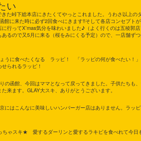
たい
様 TVで新しくできた峠下総本店にきたくてやっとこれました。うわさ以上
函館に来た時に必ず2回食べにきます!!そして各店コンセプト
に行ってX’mas気分を味わいました♪（よく行くのは五稜郭
もあるので又5月に来る（桜をみにくる予定）ので、一店舗ずつ
 そめき様 むしょうに食べたくなる ラッピ！ 「ラッピの何が食べたい！
わせられるラッピ！
知らず様 久しぶりの函館、今回はママとなって戻ってきました。子供たちも
た来ます。GLAY大スキ、ありがとうございます。
とくたけ様 東京にはこんなに美味しいハンバーガー店はありません。ラッ
たかはし様 めっちゃスキ★ 愛するダーリンと愛するラキピを食べれて今