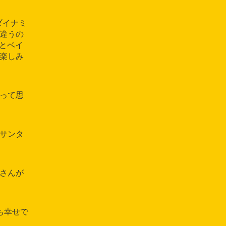
のダイナミ
が違うの
店とベイ
楽しみ
」って思
、サンタ
ピさんが
日も幸せで