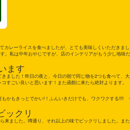
かわの様 初めてカレーライスを食べましたが、とても美味しくいただきま
ます。私は中年おやじですが、店のインテリアがもう少し地味
います
にしだ様 初めてきました！昨日の夜と、今日の朝で同じ物を2つも食べて、
ンコすごい良いと思います！また函館に来たら絶対よります。
やまぐち様 何もかもきっとでかい!！ふんいきだけでも、ワクワクする!!!!
ビックリ
知らず様 小樽から来ました。噂通り、それ以上の味でビックリしました。ま