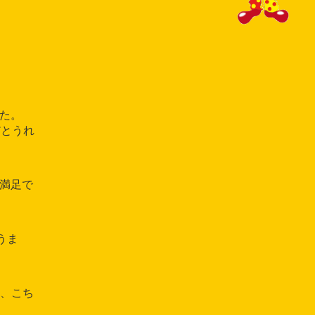
した。
だとうれ
大満足で
 うま
た、こち