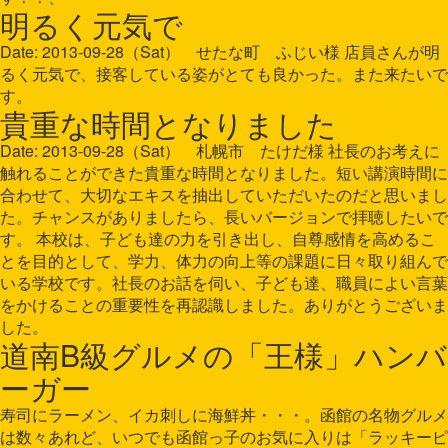
明るく元気で
Date: 2013-09-28（Sat） せたな町 ふじい様 店員さんが明
るく元気で、接客している姿がとても良かった。また来たいで
す。
貴重な時間となりました
Date: 2013-09-28（Sat） 札幌市 たけだ様 社長のお考えに
触れることができた貴重な時間となりました。短い講演時間に
合わせて、大切なエキスを抽出していただいたのだと思いまし
た。チャンスがありましたら、長いバージョンで拝聴したいで
す。 本校は、子ども達の力を引き出し、自尊感情を高めるこ
とを目的として、学力、体力の向上等の課題に日々取り組んで
いる学校です。社長のお話を伺い、子ども達、職員によい言葉
をかけることの重要性を再認識しました。ありがとうございま
した。
道南B級グルメの「王様」ハンバ
ーガー
寿司にラーメン、イカ刺しに海鮮丼・・・。函館の名物グルメ
は数々あれど、いつでも函館っ子のお気に入りは「ラッキーピ