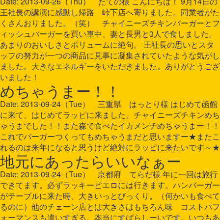
Date: 2013-09-26（Thu） たての様 こんにちは！ 9月14日の
王社長の講演に感動し帰路 峠下店へ寄りました。同業者がた
くさんおりました。（笑） チャイニーズチキンバーガーとフ
ィッシュバーガーを買い車中、妻と長男と3人で食しました。
あまりのおいしさとボリュームに絶句。 王社長の思いとスタ
ッフの努力が一つの商品に見事に凝集されていたような気がし
ました。大きなエネルギーをいただきました。ありがとうござ
いました！
めちゃうまー！！
Date: 2013-09-24（Tue） 三重県 はっとり様 はじめて函館
に来て、はじめてラッピに来ました。チャイニーズチキンめち
ゃうまでした！！また森で食べたイカメンチめちゃうまー！！
これでバーガーつくってもめちゃうまだと思いますー★またこ
れるのは来年になると思うけど絶対にラッピに来たいです～★
地元にあったらいいなぁー
Date: 2013-09-24（Tue） 京都府 てらだ様 年に一回は旅行
できてます。必ずラッキーピエロには行きます。ハンバーガー
がテーブルに来た時、大きいっとびっくり。（何かいも食べて
るのに）他のチェーン店とは大きさはもちろん味 コストパフ
ォーマンスも違いすぎる。本当にすばらしーいです。いつもあ