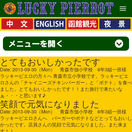
メ
ニ
ュ
ー
とてもおいしかったです
Date: 2013-09-30（Mon） 青森市佃小学校 6年3組一班様
ラッキーピエロの方々へ 青森市立小学校です。ラッキーピエ
ロさんの「チャイニーズチキンバーガー」と「ポテト」を食べ
ました。とてもおいしかったです！！また旅行で来たいな
ぁ・・・と思います♪
笑顔で元気になりました
Date: 2013-09-30（Mon） 青森市佃小学校 6年3組一班様
ラッキーピエロさんへ バーガーやポテトなどとってもおいし
かったです。店員さんの笑顔で元気になりました。また来ま
す！！、