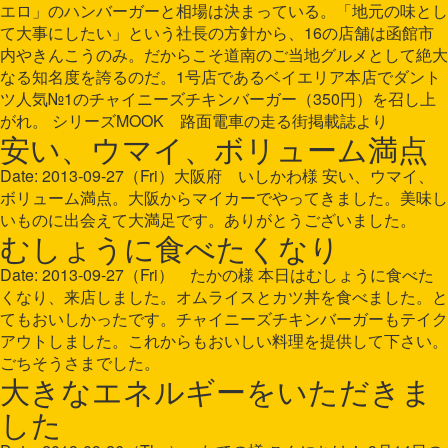
エロ」のハンバーガーと相場は決まっている。「地元の味とし
て大事にしたい」という社長の方針から、16の店舗は函館市
内やきんこうのみ。だからこそ道南のご当地グルメとして絶大
なる知名度を誇るのだ。1号店であるベイエリア本店でダント
ツ人気№1のチャイニーズチキンバーガー（350円）を召し上
がれ。 シリーズMOOK 路面電車の走る街掲載誌より
安い、ウマイ、ボリューム満点
Date: 2013-09-27（Fri）大阪府 いしかわ様 安い、ウマイ、
ボリューム満点。大阪からマイカーでやってきました。美味し
いものに出会えて大満足です。ありがとうございました。
むしょうに食べたくなり
Date: 2013-09-27（Fri） たかの様 本日はむしょうに食べた
くなり、来店しました。オムライスとカツ丼を食べました。と
てもおいしかったです。チャイニーズチキンバーガーもテイク
アウトしました。これからもおいしい料理を提供して下さい。
ごちそうさまでした。
大きなエネルギーをいただきま
した