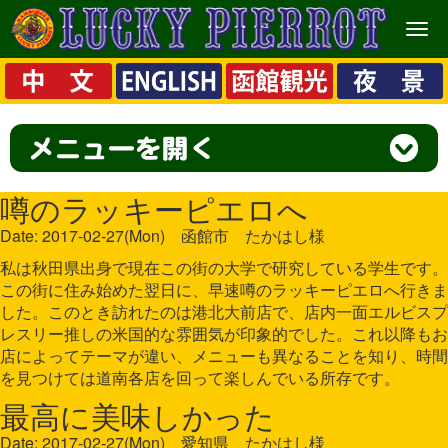
メ
ニ
ュ
ー
噂のラッキーピエロへ
Date: 2017-02-27(Mon) 函館市 たかはし様
私は秋田県出身で現在この街の大学で研究している学生です。
この街に住み始めた翌日に、早速噂のラッキーピエロへ行きま
した。このとき訪れたのは港北大前店で、店内一面エルビスプ
レスリー推しの米国的な雰囲気が印象的でした。これ以降もお
店によってテーマが違い、メニューも異なることを知り、時間
を見つけては道南各店を回って楽しんでいる所存です。
最高に美味しかった
Date: 2017-02-27(Mon) 愛知県 たかはし様