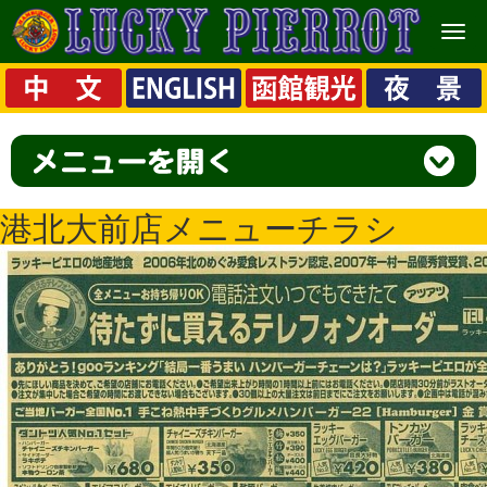
メ
ニ
ュ
ー
港北大前店メニューチラシ