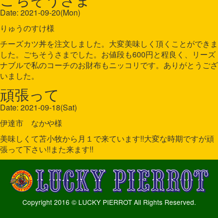
Date: 2021-09-20(Mon)
りゅうのすけ様
チーズカツ丼を注文しました。大変美味しく頂くことができま
した。ごちそうさまでした。お値段も600円と程良く、リーズ
ナブルで私のコーチのお財布もニッコリです。ありがとうござ
いました。
頑張って
Date: 2021-09-18(Sat)
伊達市 なかや様
美味しくて苫小牧から月１で来ています!!大変な時期ですが頑
張って下さい!!また来ます!!
Copyright 2016 © LUCKY PIERROT All Rights Reserved.