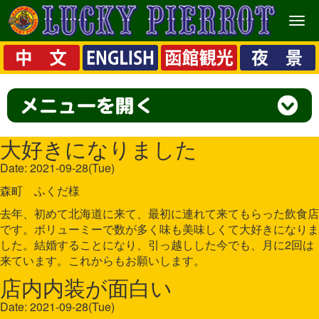
メ
ニ
ュ
ー
大好きになりました
Date: 2021-09-28(Tue)
森町 ふくだ様
去年、初めて北海道に来て、最初に連れて来てもらった飲食店
です。ボリューミーで数が多く味も美味しくて大好きになりま
した。結婚することになり、引っ越しした今でも、月に2回は
来ています。これからもお願いします。
店内内装が面白い
Date: 2021-09-28(Tue)