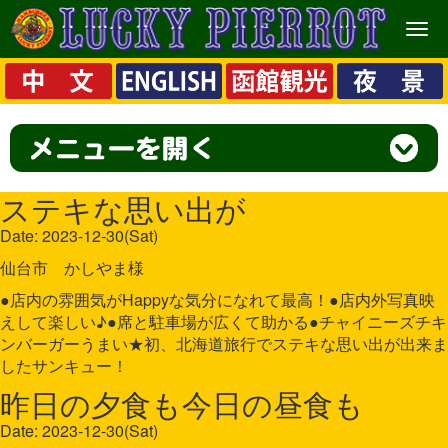
メ
ニ
ュ
ー
ステキな思い出が
Date: 2023-12-30(Sat)
仙台市 かしやま様
●店内の雰囲気がHappyな気分になれて最高！●店内外写真映
えして楽しい♪●席と駐車場が広くて助かる●チャイニーズチキ
ンバーガーうまい★初、北海道旅行でステキな思い出が出来ま
したサンキュー！
昨日の夕食も今日の昼食も
Date: 2023-12-30(Sat)