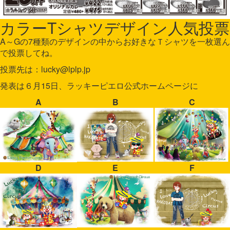
カラーTシャツデザイン人気投票
A～Gの7種類のデザインの中からお好きなＴシャツを一枚選ん
で投票してね。
投票先は：lucky@lplp.jp
発表は６月15日、ラッキーピエロ公式ホームページに
A
B
C
D
E
F