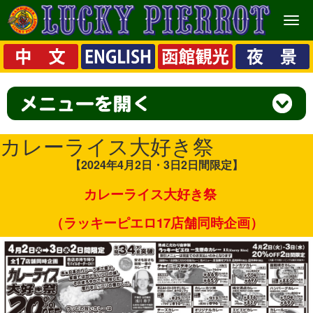
メ
ニ
ュ
ー
カレーライス大好き祭
【2024
年4月2日・3日2日間限定】
カレーライス大好き
祭
（ラッキーピエロ17店舗同時企画）