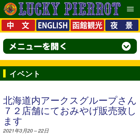
メ
ニ
ュ
ー
イベント
北海道内アークスグループさん
７２店舗にておみやげ販売致し
ます
2021年3月20
–
22日