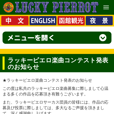
メ
ニ
ュ
ー
ラッキーピエロ楽曲コンテスト発表
のお知らせ
★ラッキーピエロ楽曲コンテスト発表のお知らせ
この度は私共のラッキーピエロ楽曲募集に際しまして心温
まる多くの作品を応募頂き有難うございます。
また、ラッキーピエロサーカス団員の皆様には、作品の応
募及び投票に際しましては、多大なるご声援を頂きまし
て、深く感謝申し上げます。