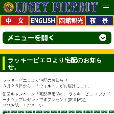
メ
ニ
ュ
ー
ラッキーピエロより宅配のお知ら
せ。
ラッキーピエロより宅配のお知らせ
３月２５日から、「ウォルト」がお届けします。
初回キャンペーン「宅配専用 Wolt・ラッキーピエロ プチド
ーナツ」プレゼントですプレゼント(数量限定)
ぜひお試しくださーい