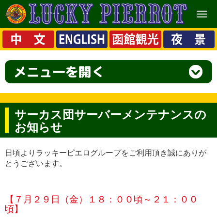
メ
ニ
ュ
ー
サーカス団サーバーメンテナンスの
お知らせ
日頃よりラッキーピエログループをご利用頂き誠にありが
とうございます。
【７月２９日（金）１８：００頃～２１：００
頃】