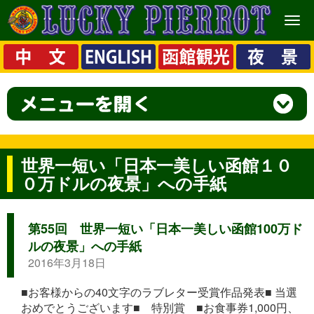
メ
ニ
ュ
ー
世界一短い「日本一美しい函館１０
０万ドルの夜景」への手紙
第55回 世界一短い「日本一美しい函館100万ド
ルの夜景」への手紙
2016年3月18日
■お客様からの40文字のラブレター受賞作品発表■ 当選
おめでとうございます■ 特別賞 ■お食事券1,000円、