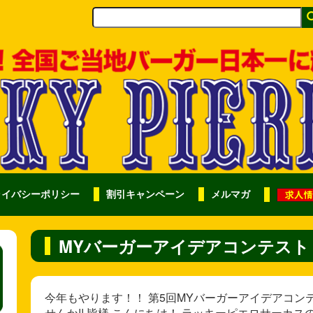
ライバシーポリシー
割引キャンペーン
メルマガ
MYバーガーアイデアコンテスト
今年もやります！！ 第5回MYバーガーアイデアコンテ
せんか!! 皆様 こんにちは！ ラッキーピエロサーカス