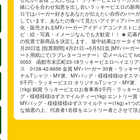
緒に心を合わせ知恵を出し合いラッキーピエロの新商品を
ロではバーガー好きなあなたが伝えたい自作のバーガ
しています。あなたの食べて見たいアイディアバーガ
化・販売されるMYバーガーアイディアコンテストに
ピ・絵・写真・イメージなんでも大歓迎！！ ★ 応募
の投票で新商品を決定します。 途中結果はケータイサイト
月20日迄 [投票期間] 4月21日→5月5日迄 [MYバーガ
ート用紙にて(ラブレターコーナー） ②メールにて lucky@luc
0053 函館市末広町23-18ラッキーピエロベイエリア
ス 0138-42-6656 金賞 MYバーガー 30食・
ナルTシャツ・MY箸、MYバッグ・様様様様ゆずスマイル
5千円・ラッキーピエロ オリジナルTシャツ・MY箸
(1kg) 銅賞 ラッキーピエロお食事券3千円・ラッキ
グ・様様様様ゆずスマイルティー(1kg) エントリー賞
MYバッグ・様様様様ゆずスマイルティー(1kg) ※
な抽選の上、代表者1名様をエントリー者とさせて頂