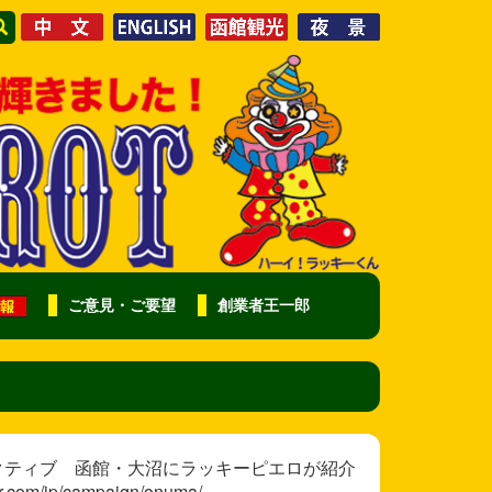
ご意見・ご要望
創業者王一郎
クティブ 函館・大沼にラッキーピエロが紹介
om/jp/campaign/onuma/