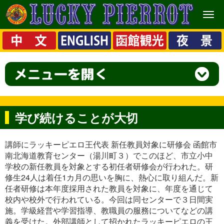
メ
ニ
ュ
ー
学び続けることが大切
講師にラッキーピエロ王代表 新任教員対象に研修会 函館市
南北海道教育センター（湯川町３）でこのほど、市立小中
学校の新任教員を対象とする初任者研修会が行われた。研
修生24人は着任1カ月の思いを胸に、熱心に取り組んだ。新
任者研修は本年度採用された教員を対象に、年度を通じて
校内や校外で行われている。今回は同センターで３日間実
施。学級経営や学習指導、教職員の服務についてなどの講
義を受けた。外部講師として招かれたラッキーピエロの王