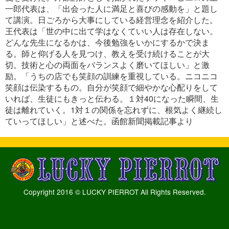
一郎代表は、「出会った人に満足と喜びの感動を」と題し
て講演。日ごろから大事にしている経営理念を紹介した。
王代表は「世の中に出て学はなくていい人は存在しない。
どんな先生になるかは、今後勉強をいかにするかで決ま
る。師と仰げる人を見つけ、教えを受け続けることが大
切。技術と心の両面をバランスよく磨いてほしい」と激
励。「うちの店でも笑顔の訓練を重視している。ニコニコ
笑顔は伝染するもの。自分が笑顔で細やかな心配りをして
いれば、生徒にもきっと伝わる。１対40になった瞬間、生
徒は離れていく。1対１の関係を忘れずに、根気よく継続し
ていってほしい」と述べた。函館新聞掲載記事より
Copyright 2016 © LUCKY PIERROT All Rights Reserved.