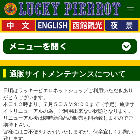
メ
ニ
ュ
ー
通販サイトメンテナンスについて
日頃はラッキーピエロネットショップご利用いただきあり
がとうございます。
本日１２時より、７月５日ＡＭ９:００まで（予定）通販サ
イトリニューアルの為、ご利用出来ない状態となります。
リニューアル後は随時新商品の販売も開始致しますのでご
期待下さい。
皆様にはご不便をおかけいたしますが、何卒宜しくお願い
致します。