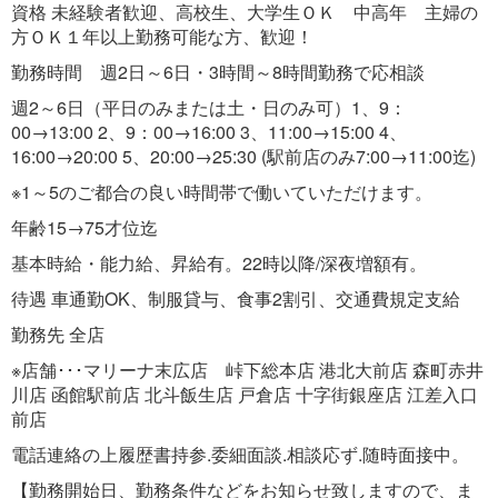
資格 未経験者歓迎、高校生、大学生ＯＫ 中高年 主婦の
方ＯＫ１年以上勤務可能な方、歓迎！
勤務時間 週2日～6日・3時間～8時間勤務で応相談
週2～6日（平日のみまたは土・日のみ可）1、9：
00→13:00 2、9：00→16:00 3、11:00→15:00 4、
16:00→20:00 5、20:00→25:30 (駅前店のみ7:00→11:00迄)
※1～5のご都合の良い時間帯で働いていただけます。
年齢15→75才位迄
基本時給・能力給、昇給有。22時以降/深夜増額有。
待遇 車通勤OK、制服貸与、食事2割引、交通費規定支給
勤務先 全店
※店舗･･･マリーナ末広店 峠下総本店 港北大前店 森町赤井
川店 函館駅前店 北斗飯生店 戸倉店 十字街銀座店 江差入口
前店
電話連絡の上履歴書持参.委細面談.相談応ず.随時面接中。
【勤務開始日、勤務条件などをお知らせ致しますので、ま