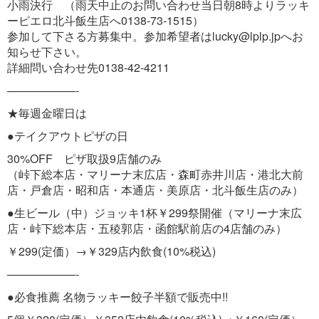
小雨決行 （雨天中止のお問い合わせ当日朝8時よりラッキ
ーピエロ北斗飯生店へ0138-73-1515）
参加して下さる方募集中。参加希望者はlucky@lplp.jpへお
知らせ下さい。
詳細問い合わせ先0138-42-4211
——————-
★毎週金曜日は
●テイクアウトピザの日
30%OFF ピザ取扱9店舗のみ
（峠下総本店・マリーナ末広店・森町赤井川店・港北大前
店・戸倉店・昭和店・本通店・美原店・北斗飯生店のみ）
●生ビール（中）ジョッキ1杯￥299祭開催（マリーナ末広
店・峠下総本店・五稜郭店・函館駅前店の4店舗のみ）
￥299(定価）→￥329店内飲食(10%税込)
——————-
●必食推薦 名物ラッキー餃子半額で販売中!!