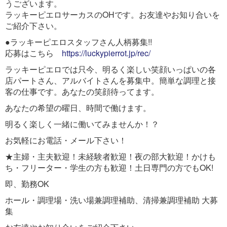
うございます。
ラッキーピエロサーカスのOHです。お友達やお知り合いを
ご紹介下さい。
●ラッキーピエロスタッフさん人柄募集!!
応募はこちら
https://luckypierrot.jp/rec/
ラッキーピエロでは只今、明るく楽しい笑顔いっぱいの各
店パートさん、アルバイトさんを募集中。簡単な調理と接
客の仕事です。あなたの笑顔待ってます。
あなたの希望の曜日、時間で働けます。
明るく楽しく一緒に働いてみませんか！？
お気軽にお電話・メール下さい！
★主婦・主夫歓迎！未経験者歓迎！夜の部大歓迎！かけも
ち・フリーター・学生の方も歓迎！土日専門の方でもOK!
即、勤務OK
ホール・調理場・洗い場兼調理補助、清掃兼調理補助 大募
集