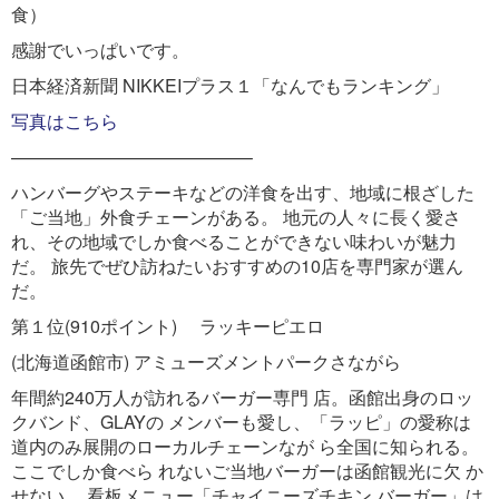
食）
感謝でいっぱいです。
日本経済新聞 NIKKEIプラス１「なんでもランキング」
写真はこちら
—————————————–
ハンバーグやステーキなどの洋食を出す、地域に根ざした
「ご当地」外食チェーンがある。 地元の人々に長く愛さ
れ、その地域でしか食べることができない味わいが魅力
だ。 旅先でぜひ訪ねたいおすすめの10店を専門家が選ん
だ。
第１位(910ポイント) ラッキーピエロ
(北海道函館市) アミューズメントパークさながら
年間約240万人が訪れるバーガー専門 店。函館出身のロッ
クバンド、GLAYの メンバーも愛し、「ラッピ」の愛称は
道内のみ展開のローカルチェーンなが ら全国に知られる。
ここでしか食べら れないご当地バーガーは函館観光に欠 か
せない。 看板メニュー「チャイニーズチキン バーガー」は