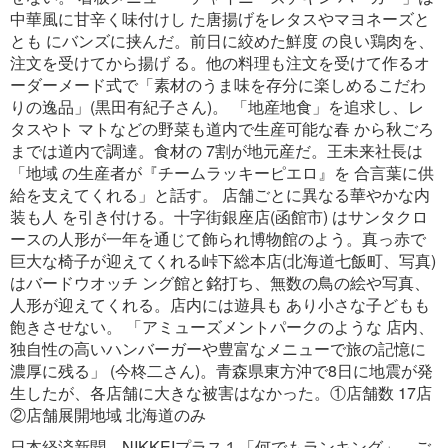
中華風に甘辛く味付けし た唐揚げをレタスやマヨネーズと
とも にバンズに挟んだ。前日に絞めた鮮度 の良い鶏肉を、
注文を受けてから揚げ る。他の料理も注文を受けて作るオ
ーダーメード式で「素材のうま味を存分に楽しめるこだわ
りの逸品」(黒田有紀子さん)。 「地産地食」を追求し、レ
タスやト マトなどの野菜も道内で生産可能な春 から秋ごろ
までは道内で調達。食材の 7割が地元産だ。王未来社長は
「地域 の生産者が『チームラッキーピエロ』を 合言葉に供
給を支えてくれる」と話す。 店舗ごとに異なる華やかな内
装も人 を引き付ける。十字街銀座店(函館市) はサンタクロ
ースの人形が一年を通じて飾られ博物館のよう。真っ赤で
巨大な椅子が迎えてくれる峠下総本店(北海道七飯町、写真)
はバードウオッチ ング館と銘打ち、無数の鳥の絵や写真、
人形が迎えてくれる。店内には遊具も あり小さな子どもも
飽きさせない。 「アミューズメントパークのような 店内、
独自性の高いハンバーガーや豊富なメニューで旅の記憶に
濃厚に残る」 (今柊二さん)。青森県東方沖で8日に地震が発
生したが、各店舗に大きな被害はなかった。①店舗数 17店
②店舗展開地域 北海道のみ
日本経済新聞 NIKKEIプラス１「何でもランキング」 ご