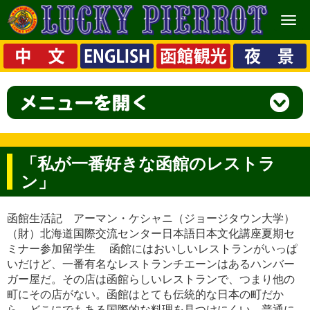
メ
ニ
ュ
ー
「私が一番好きな函館のレストラ
ン」
函館生活記 アーマン・ケシャニ（ジョージタウン大学）
（財）北海道国際交流センター日本語日本文化講座夏期セ
ミナー参加留学生 函館にはおいしいレストランがいっぱ
いだけど、一番有名なレストランチエーンはあるハンバー
ガー屋だ。その店は函館らしいレストランで、つまり他の
町にその店がない。函館はとても伝統的な日本の町だか
ら、どこにでもある国際的な料理を見つけにくい。普通に