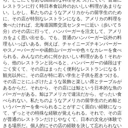
レストランに行く時日本食以外のおいしい料理があまりな
い。しかし、私たちのようなアメリカからの留学生のため
に、その店が特別なレストランになる。アメリカの料理を
食べたければ、北海道国際交流センターに近い（歩いて５
分）のその店に行って、ハンバーガーを注文して、アメリ
カをよく思い出せる。でも、普通のハンバーガー以外の料
理もいっぱいある。例えば、チャイニーズチキンバーガー
やスノーバーガーや函館山バーガーや色々なカレーを食べ
られる。みんなのために何かおいしい料理がある！それか
ら、他のレストランと比べると、ハンバーガーの値段はす
ごく安くて、その店はまったく便利なレストランになる！
観光以外に、その店が特に若い学生と子供を惹きつける。
その店ごとにふざけたような装飾と楽しい席とテーブルが
あるからだ。それから、その店には鯨という日本的な魚の
バーガーがある。鯨はアメリカで違法だから、ぜったい食
べられない。私たちのようなアメリカの留学生のため鯨と
いうバーガーを食べられることがすごく面白い経験になっ
て、ずっとその特殊な経験が覚えられる。それで、その店
が普通のレストランだけじやなくて、日本の文化が体験で
きる場所だ。個人的にその店の経験を決して忘れられない